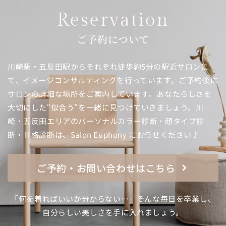
Reservation
ご予約について
川崎駅・五反田駅からそれぞれ徒歩約5分の駅近サロンに
て、イメージコンサルティングを行っています。ご予約後に
サロンの詳細な場所をご案内しています。あなたらしさを
大切にした“似合う”を一緒に見つけていきましょう。川
崎・五反田エリアのパーソナルカラー診断・顔タイプ診
断・骨格診断は、Salon Euphony にお任せください♪
ご予約・お問い合わせはこちら
「何を着ればいいか分からない…」そんな毎日を卒業し、
自分らしい美しさを手に入れましょう。